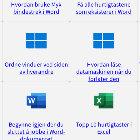
Hvordan bruke Myk
Få alle hurtigtastene
bindestrek i Word
som eksisterer i Word
Ordne vinduer ved siden
Hvordan låse
av hverandre
datamaskinen når du
forlater den
Begynne igjen der du
Topp 10 hurtigtaster i
sluttet å jobbe i Word-
Excel
dokumentet