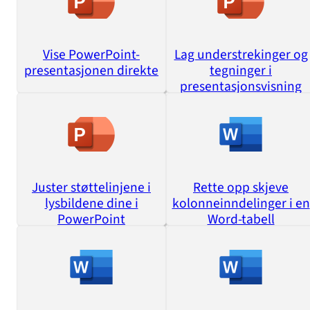
Vise PowerPoint-
Lag understrekinger og
presentasjonen direkte
tegninger i
presentasjonsvisning
Juster støttelinjene i
Rette opp skjeve
lysbildene dine i
kolonneinndelinger i en
PowerPoint
Word-tabell