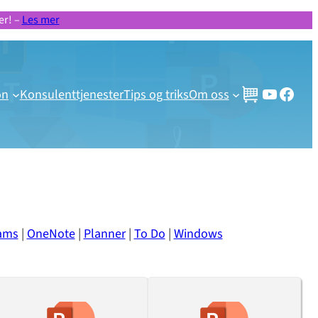
er! –
Les mer
Gratis videoer og webinar
Besøk vår Facebook side!
on
Konsulenttjenester
Tips og triks
Om oss
ams
|
OneNote
|
Planner
|
To Do
|
Windows