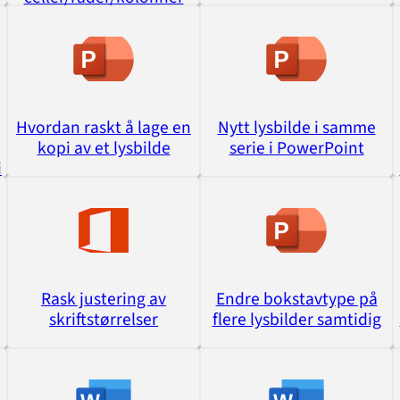
Hvordan raskt å lage en
Nytt lysbilde i samme
kopi av et lysbilde
serie i PowerPoint
i
Rask justering av
Endre bokstavtype på
skriftstørrelser
flere lysbilder samtidig