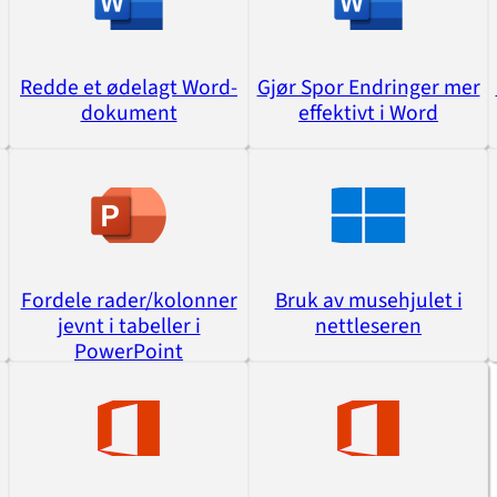
Redde et ødelagt Word-
Gjør Spor Endringer mer
dokument
effektivt i Word
Fordele rader/kolonner
Bruk av musehjulet i
jevnt i tabeller i
nettleseren
PowerPoint