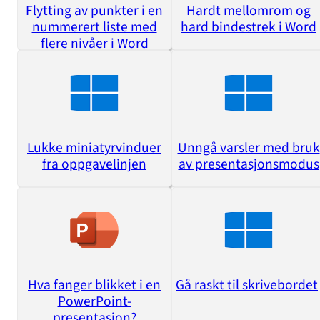
Flytting av punkter i en
Hardt mellomrom og
nummerert liste med
hard bindestrek i Word
flere nivåer i Word
Lukke miniatyrvinduer
Unngå varsler med bruk
fra oppgavelinjen
av presentasjonsmodus
Hva fanger blikket i en
Gå raskt til skrivebordet
PowerPoint-
presentasjon?