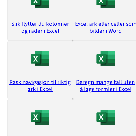
Slik flytter du kolonner
Excel ark eller celler so
og rader i Excel
bilder i Word
Rask navigasjon til riktig
Beregn mange tall uten
ark i Excel
å lage formler i Excel