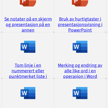
Se notater på en skjerm
Bruk av hurtigtaster i
og presentasjon på en
presentasjonsvisning i
annen
PowerPoint
Tom linje i en
Merking og endring av
nummerert eller
alle like ord i en
punktmerket liste i
operasjon i Word
Word