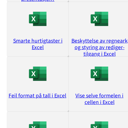
Smarte hurtigtaster i
Beskyttelse av regneark
Excel
og styring av rediger-
tilgang i Excel
Feil format på tall i Excel
Vise selve formelen i
cellen i Excel