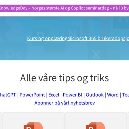
KnowledgeDay – Norges største AI og Copilot seminardag – nå i 3 by
Kurs og opplæring
Microsoft 365 brukeradopsj
Alle våre tips og triks
hatGPT
|
PowerPoint
|
Excel
|
Power BI
| Outlook
|
Word
|
Te
Abonner på vårt nyhetsbrev