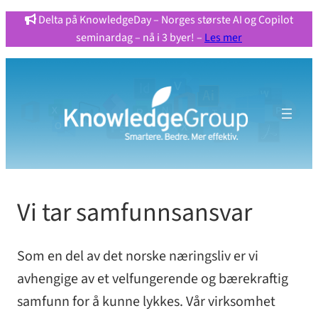
Delta på KnowledgeDay – Norges største AI og Copilot
seminardag – nå i 3 byer! –
Les mer
Vi tar samfunnsansvar
Som en del av det norske næringsliv er vi
avhengige av et velfungerende og bærekraftig
samfunn for å kunne lykkes. Vår virksomhet