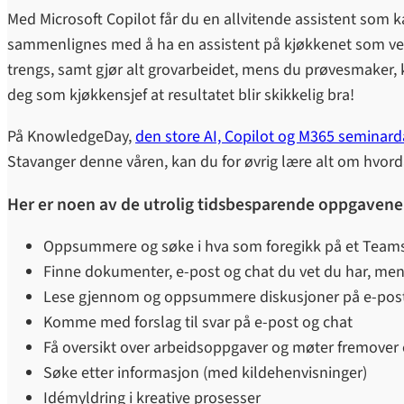
Med Microsoft Copilot får du en allvitende assistent som 
sammenlignes med å ha en assistent på kjøkkenet som vet 
trengs, samt gjør alt grovarbeidet, mens du prøvesmaker, 
deg som kjøkkensjef at resultatet blir skikkelig bra!
På KnowledgeDay,
den store AI, Copilot og M365 seminar
Stavanger denne våren, kan du for øvrig lære alt om hvor
Her er noen av de utrolig tidsbesparende oppgavene
Oppsummere og søke i hva som foregikk på et Team
Finne dokumenter, e-post og chat du vet du har, men 
Lese gjennom og oppsummere diskusjoner på e-post
Komme med forslag til svar på e-post og chat
Få oversikt over arbeidsoppgaver og møter fremover e
Søke etter informasjon (med kildehenvisninger)
Idémyldring i kreative prosesser