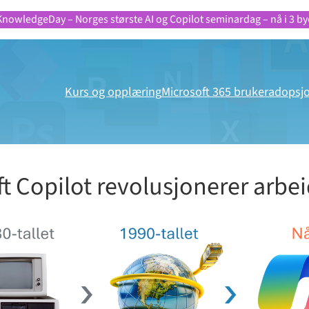
KnowledgeDay – Norges største AI og Copilot seminardag – nå i 3 by
Kurs og opplæring
Microsoft 365 brukeradopsj
ft Copilot revolusjonerer arbe