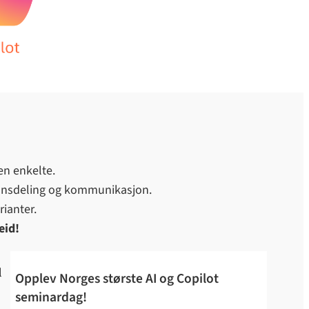
en enkelte.
asjonsdeling og kommunikasjon.
rianter.
eid!
l
Opplev Norges største AI og Copilot
seminardag!