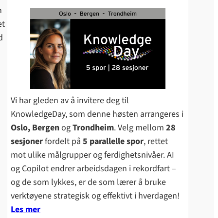
n
et
d
Vi har gleden av å invitere deg til
KnowledgeDay, som denne høsten arrangeres i
Oslo, Bergen
og
Trondheim
. Velg mellom
28
sesjoner
fordelt på
5 parallelle spor
, rettet
mot ulike målgrupper og ferdighetsnivåer. AI
og Copilot endrer arbeidsdagen i rekordfart –
og de som lykkes, er de som lærer å bruke
verktøyene strategisk og effektivt i hverdagen!
Les mer