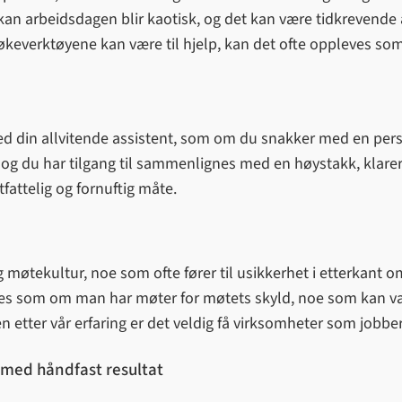
an arbeidsdagen blir kaotisk, og det kan være tidkrevende
søkeverktøyene kan være til hjelp, kan det ofte oppleves som
ed din allvitende assistent, som om du snakker med en person
og du har tilgang til sammenlignes med en høystakk, klare
fattelig og fornuftig måte.
møtekultur, noe som ofte fører til usikkerhet i etterkant o
les som om man har møter for møtets skyld, noe som kan væ
n etter vår erfaring er det veldig få virksomheter som jobb
 med håndfast resultat