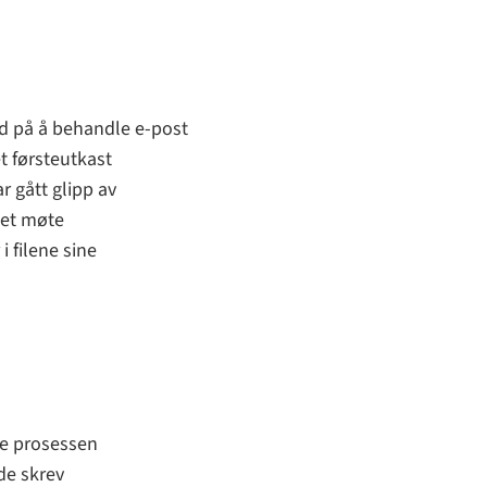
id på å behandle e-post
t førsteutkast
r gått glipp av
r et møte
i filene sine
ve prosessen
de skrev