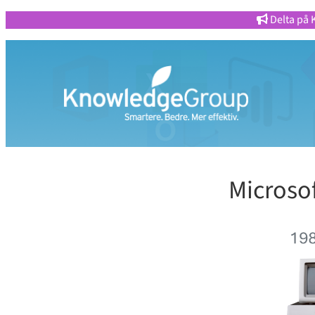
Delta på 
Microso