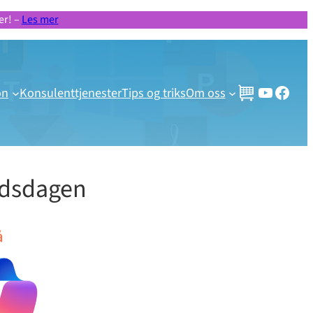
er! –
Les mer
Gratis videoer og webinar
Besøk vår Facebook side!
on
Konsulenttjenester
Tips og triks
Om oss
idsdagen