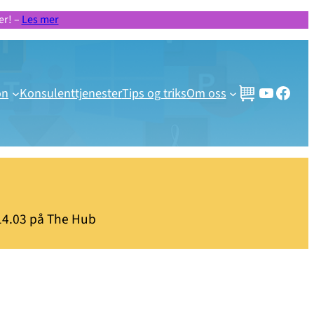
er! –
Les mer
Gratis videoer og webinar
Besøk vår Facebook side!
on
Konsulenttjenester
Tips og triks
Om oss
4.03 på The Hub