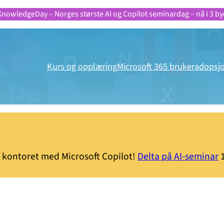
KnowledgeDay – Norges største AI og Copilot seminardag – nå i 3 by
Kurs og opplæring
Microsoft 365 brukeradopsj
å kontoret med Microsoft Copilot!
Delta på AI-seminar
1