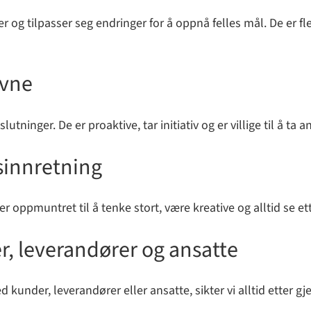
ilpasser seg endringer for å oppnå felles mål. De er fleksib
evne
tninger. De er proaktive, tar initiativ og er villige til å ta an
dsinnretning
er oppmuntret til å tenke stort, være kreative og alltid se e
er, leverandører og ansatte
ed kunder, leverandører eller ansatte, sikter vi alltid etter gj