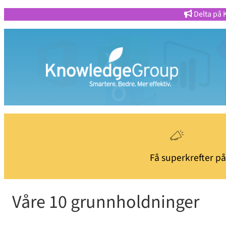
Delta på 
Få superkrefter p
Våre 10 grunnholdninger