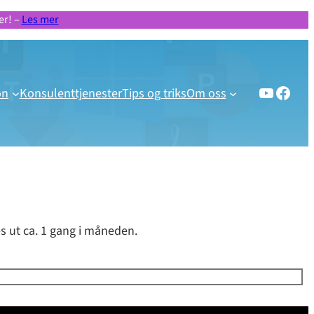
er! –
Les mer
Gratis videoer og webinar
Besøk vår Facebook side!
on
Konsulenttjenester
Tips og triks
Om oss
s ut ca. 1 gang i måneden.