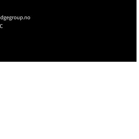
ledgegroup.no
2C