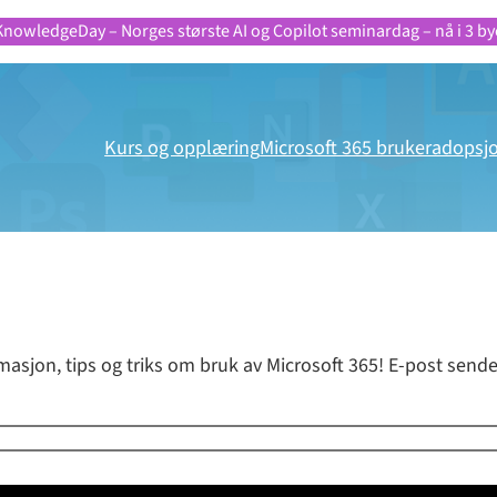
KnowledgeDay – Norges største AI og Copilot seminardag – nå i 3 by
Kurs og opplæring
Microsoft 365 brukeradopsj
masjon, tips og triks om bruk av Microsoft 365! E-post sende