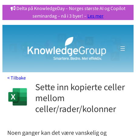
Hopp
Delta på KnowledgeDay – Norges største AI og Copilot
seminardag – nå i 3 byer! –
Les mer
til
innhold
< Tilbake
Sette inn kopierte celler
mellom
celler/rader/kolonner
Noen ganger kan det være vanskelig og