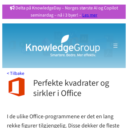
Hopp
Delta på KnowledgeDay – Norges største AI og Copilot
seminardag – nå i 3 byer! –
Les mer
til
innhold
< Tilbake
Perfekte kvadrater og
sirkler i Office
I de ulike Office-programmene er det en lang
rekke figurer tilgjengelig. Disse dekker de fleste