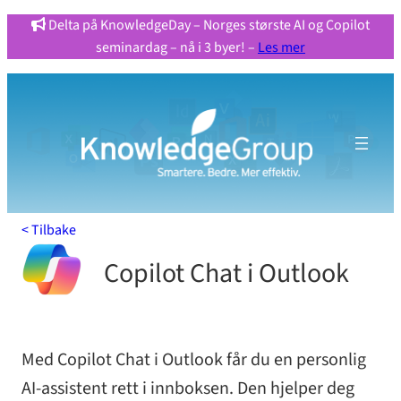
Hopp
Delta på KnowledgeDay – Norges største AI og Copilot
seminardag – nå i 3 byer! –
Les mer
til
innhold
< Tilbake
Copilot Chat i Outlook
Med Copilot Chat i Outlook får du en personlig
AI-assistent rett i innboksen. Den hjelper deg