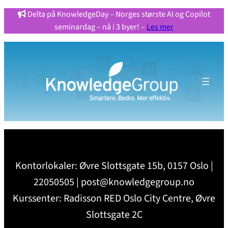
Delta på KnowledgeDay – Norges største AI og Copilot
seminardag – nå i 3 byer! –
Les mer
Kontorlokaler: Øvre Slottsgate 15b, 0157 Oslo |
22050505 | post@knowledgegroup.no
Kurssenter: Radisson RED Oslo City Centre, Øvre
Slottsgate 2C