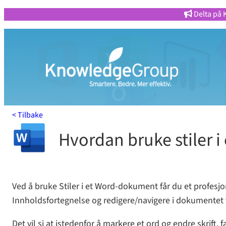
Hopp
Delta på 
til
innhold
< Tilbake
Hvordan bruke stiler 
Ved å bruke Stiler i et Word-dokument får du et profesj
Innholdsfortegnelse og redigere/navigere i dokumentet vi
Det vil si at istedenfor å markere et ord og endre skrift, 