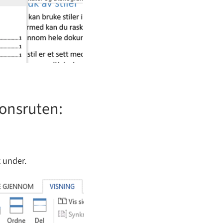
jonsruten:
 under.