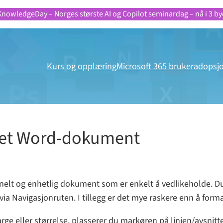
KnowledgeDay – Norges største AI og Copilot seminardag – nå i 3 by
Kurs og opplæring
Microsoft 365 brukeradopsj
i et Word-dokument
onelt og enhetlig dokument som er enkelt å vedlikeholde. Du
a Navigasjonruten. I tillegg er det mye raskere enn å forma
farge eller størrelse, plasserer du markøren på linjen/avsnitte