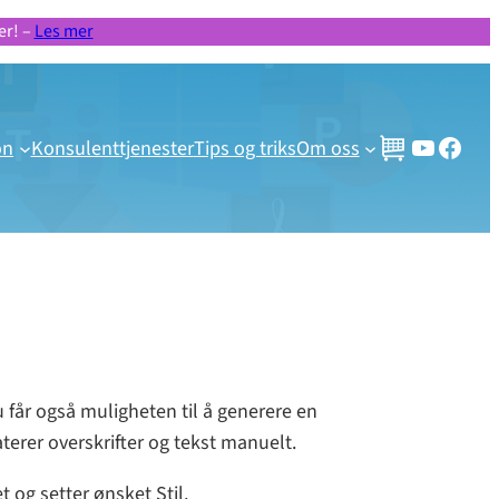
er! –
Les mer
Gratis videoer og webinar
Besøk vår Facebook side!
on
Konsulenttjenester
Tips og triks
Om oss
 får også muligheten til å generere en
terer overskrifter og tekst manuelt.
t og setter ønsket Stil.