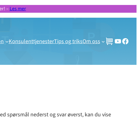
er! –
Les mer
Gratis videoer og webinar
Besøk vår Facebook side!
on
Konsulenttjenester
Tips og triks
Om oss
med spørsmål nederst og svar øverst, kan du vise