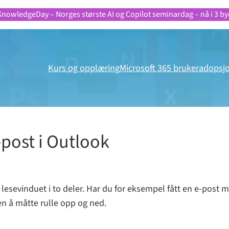
KnowledgeDay – Norges største AI og Copilot seminardag – nå i 3 by
Kurs og opplæring
Microsoft 365 brukeradopsj
-post i Outlook
lesevinduet i to deler. Har du for eksempel fått en e-post 
n å måtte rulle opp og ned.