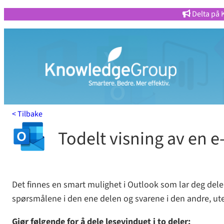
Hopp
Delta på 
til
innhold
< Tilbake
Todelt visning av en e
Det finnes en smart mulighet i Outlook som lar deg dele 
spørsmålene i den ene delen og svarene i den andre, ute
Gjør følgende for å dele lesevinduet i to deler: