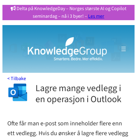
Hopp
Delta på KnowledgeDay – Norges største AI og Copilot
seminardag – nå i 3 byer! –
Les mer
til
innhold
< Tilbake
Lagre mange vedlegg i
en operasjon i Outlook
Ofte får man e-post som inneholder flere enn
ett vedlegg. Hvis du ønsker å lagre flere vedlegg