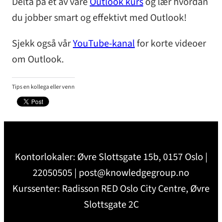
Delta på et av våre
Outlook kurs
og lær hvordan
du jobber smart og effektivt med Outlook!
Sjekk også vår
YouTube-kanal
for korte videoer
om Outlook.
Tips en kollega eller venn
Kontorlokaler: Øvre Slottsgate 15b, 0157 Oslo |
22050505 | post@knowledgegroup.no
Kurssenter: Radisson RED Oslo City Centre, Øvre
Slottsgate 2C