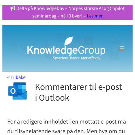
Hopp
Delta på KnowledgeDay – Norges største AI og Copilot
seminardag – nå i 3 byer! –
Les mer
til
innhold
< Tilbake
Kommentarer til e-post
i Outlook
For å redigere innholdet i en mottatt e-post må
du tilsynelatende svare på den. Men hva om du