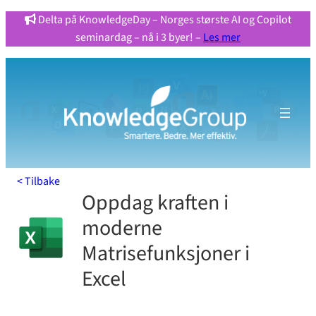
Hopp
Delta på KnowledgeDay – Norges største AI og Copilot
seminardag – nå i 3 byer! –
Les mer
til
innhold
< Tilbake
Oppdag kraften i
moderne
Matrisefunksjoner i
Excel