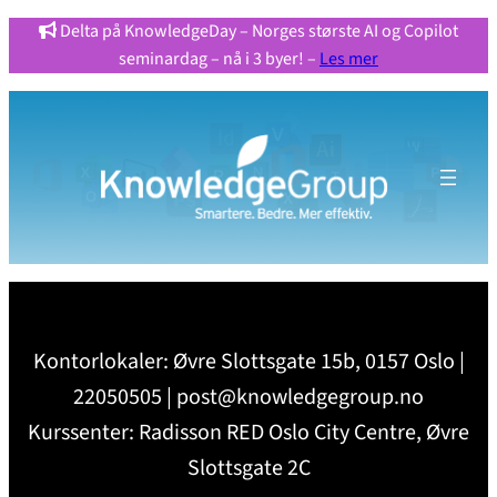
Delta på KnowledgeDay – Norges største AI og Copilot
seminardag – nå i 3 byer! –
Les mer
Kontorlokaler: Øvre Slottsgate 15b, 0157 Oslo |
22050505 | post@knowledgegroup.no
Kurssenter: Radisson RED Oslo City Centre, Øvre
Slottsgate 2C