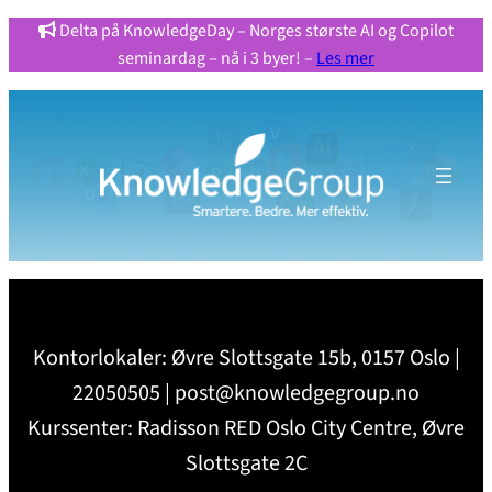
Delta på KnowledgeDay – Norges største AI og Copilot
seminardag – nå i 3 byer! –
Les mer
Kontorlokaler: Øvre Slottsgate 15b, 0157 Oslo |
22050505 | post@knowledgegroup.no
Kurssenter: Radisson RED Oslo City Centre, Øvre
Slottsgate 2C