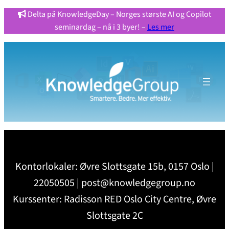
Delta på KnowledgeDay – Norges største AI og Copilot
seminardag – nå i 3 byer! –
Les mer
Kontorlokaler: Øvre Slottsgate 15b, 0157 Oslo |
22050505 | post@knowledgegroup.no
Kurssenter: Radisson RED Oslo City Centre, Øvre
Slottsgate 2C