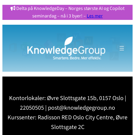
Delta på KnowledgeDay – Norges største AI og Copilot
seminardag – nå i 3 byer! –
Les mer
Kontorlokaler: Øvre Slottsgate 15b, 0157 Oslo |
22050505 | post@knowledgegroup.no
Kurssenter: Radisson RED Oslo City Centre, Øvre
Slottsgate 2C